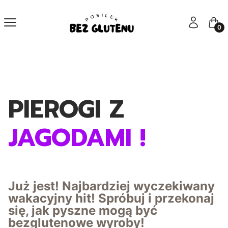
Menu
Zaloguj się
Kosz
PIEROGI Z
JAGODAMI !
Już jest! Najbardziej wyczekiwany
wakacyjny hit! Spróbuj i przekonaj
się, jak pyszne mogą być
bezglutenowe wyroby!